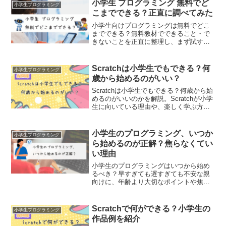
ました。
小学生 プログラミング 無料でど
小学生プログラミング
こまでできる？正直に調べてみた
小学生向けプログラミングは無料でどこ
までできる？無料教材でできること・で
きないことを正直に整理し、まず試す際
の考え方や注意点を親目線でまとめまし
た。
Scratchは小学生でもできる？何
小学生プログラミング
歳から始めるのがいい？
Scratchは小学生でもできる？何歳から始
めるのがいいのかを解説。Scratchが小学
生に向いている理由や、楽しく学ぶ方法
についても紹介します。
小学生のプログラミング、いつか
小学生プログラミング
ら始めるのが正解？焦らなくてい
い理由
小学生のプログラミングはいつから始め
るべき？早すぎても遅すぎても不安な親
向けに、年齢より大切なポイントや焦ら
なくていい理由を保護者目線でまとめま
した。
Scratchで何ができる？小学生の
小学生プログラミング
作品例を紹介